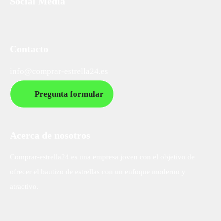
Social Media
Contacto
info@comprar-estrella24.es
Pregunta formular
Acerca de nosotros
Comprar-estrella24 es una empresa joven con el objetivo de
ofrecer el bautizo de estrellas con un enfoque moderno y
atractivo.