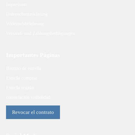
Impressum
Datenschutzerklärung
Widerrufsbelehrung
Versand- und Zahlungsbedingungen
Importantes Páginas
Bautizo de estrella
Estrella comprar
Estrella regalar
constelación visibilidad
Revocar el contrato