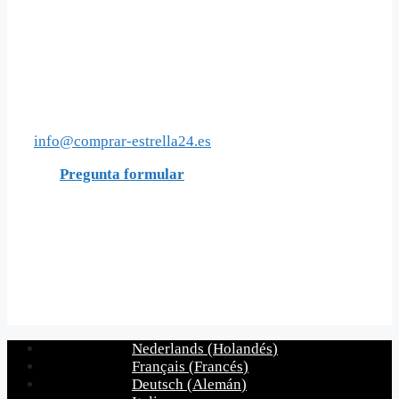
Social Media
Contacto
info@comprar-estrella24.es
Pregunta formular
Acerca de nosotros
Comprar-estrella24 es una empresa joven con el objetivo
de ofrecer el bautizo de estrellas con un enfoque moderno
y atractivo.
Nederlands
(
Holandés
)
Français
(
Francés
)
Deutsch
(
Alemán
)