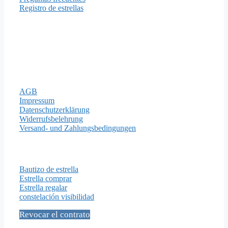
Registro de estrellas
Formas de pago
Aviso legal
AGB
Impressum
Datenschutzerklärung
Widerrufsbelehrung
Versand- und Zahlungsbedingungen
Importantes Páginas
Bautizo de estrella
Estrella comprar
Estrella regalar
constelación visibilidad
Revocar el contrato