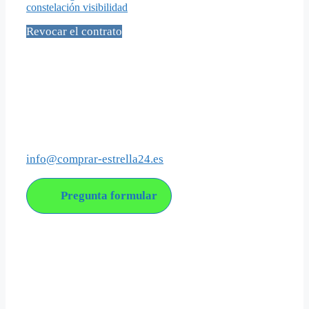
constelación visibilidad
Revocar el contrato
Social Media
Contacto
info@comprar-estrella24.es
Pregunta formular
Acerca de nosotros
Comprar-estrella24 es una empresa joven con el objetivo
de ofrecer el bautizo de estrellas con un enfoque moderno
y atractivo.