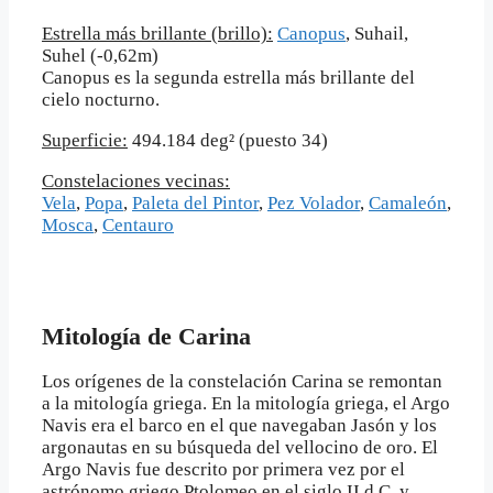
Estrella más brillante (brillo):
Canopus
, Suhail,
Suhel (-0,62m)
Canopus es la segunda estrella más brillante del
cielo nocturno.
Superficie:
494.184 deg² (puesto 34)
Constelaciones vecinas:
Vela
,
Popa
,
Paleta del Pintor
,
Pez Volador
,
Camaleón
,
Mosca
,
Centauro
Mitología de Carina
Los orígenes de la constelación Carina se remontan
a la mitología griega. En la mitología griega, el Argo
Navis era el barco en el que navegaban Jasón y los
argonautas en su búsqueda del vellocino de oro. El
Argo Navis fue descrito por primera vez por el
astrónomo griego Ptolomeo en el siglo II d.C. y