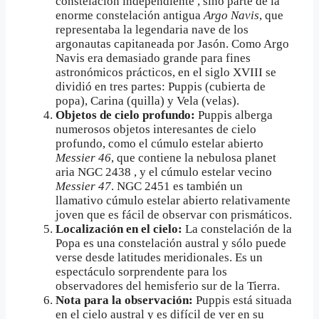
constelación independiente , sino parte de la
enorme constelación antigua
Argo Navis
, que
representaba la legendaria nave de los
argonautas capitaneada por Jasón. Como Argo
Navis era demasiado grande para fines
astronómicos prácticos, en el siglo XVIII se
dividió en tres partes: Puppis (cubierta de
popa), Carina (quilla) y Vela (velas).
Objetos de cielo profundo:
Puppis alberga
numerosos objetos interesantes de cielo
profundo, como el cúmulo estelar abierto
Messier 46
, que contiene la nebulosa planet
aria NGC 2438 , y el cúmulo estelar vecino
Messier 47
. NGC 2451 es también un
llamativo cúmulo estelar abierto relativamente
joven que es fácil de observar con prismáticos.
Localización en el cielo:
La constelación de la
Popa es una constelación austral y sólo puede
verse desde latitudes meridionales. Es un
espectáculo sorprendente para los
observadores del hemisferio sur de la Tierra.
Nota para la observación:
Puppis está situada
en el cielo austral y es difícil de ver en su