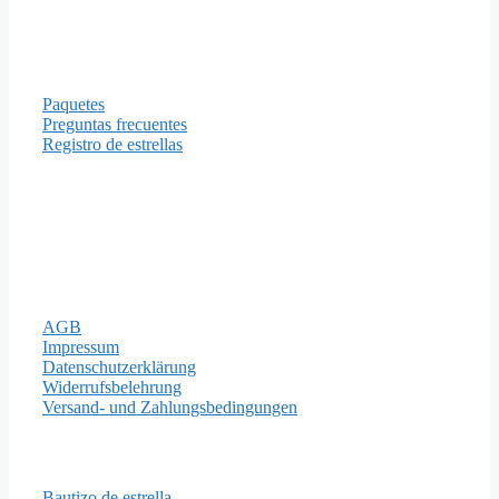
Información
Paquetes
Preguntas frecuentes
Registro de estrellas
Formas de pago
Aviso legal
AGB
Impressum
Datenschutzerklärung
Widerrufsbelehrung
Versand- und Zahlungsbedingungen
Importantes Páginas
Bautizo de estrella