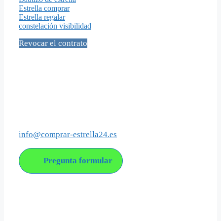
Estrella comprar
Estrella regalar
constelación visibilidad
Revocar el contrato
Social Media
Contacto
info@comprar-estrella24.es
Pregunta formular
Acerca de nosotros
Comprar-estrella24 es una empresa joven con el objetivo
de ofrecer el bautizo de estrellas con un enfoque moderno