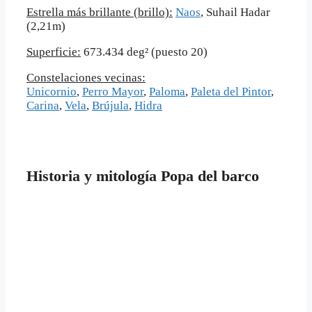
Estrella más brillante (brillo):
Naos
, Suhail Hadar
(2,21m)
Superficie:
673.434 deg² (puesto 20)
Constelaciones vecinas:
Unicornio
,
Perro Mayor
,
Paloma
,
Paleta del Pintor
,
Carina
,
Vela
,
Brújula
,
Hidra
Historia y mitología Popa del barco