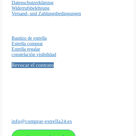
Datenschutzerklärung
Widerrufsbelehrung
Versand- und Zahlungsbedingungen
Importantes Páginas
Bautizo de estrella
Estrella comprar
Estrella regalar
constelación visibilidad
Revocar el contrato
Social Media
Contacto
info@comprar-estrella24.es