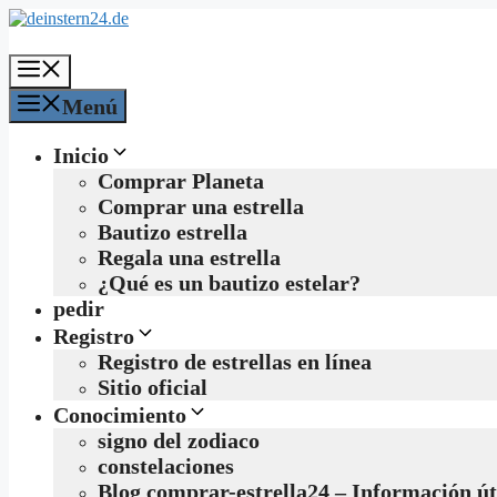
Saltar
al
contenido
Menú
Menú
Inicio
Comprar Planeta
Comprar una estrella
Bautizo estrella
Regala una estrella
¿Qué es un bautizo estelar?
pedir
Registro
Registro de estrellas en línea
Sitio oficial
Conocimiento
signo del zodiaco
constelaciones
Blog comprar-estrella24 – Información út