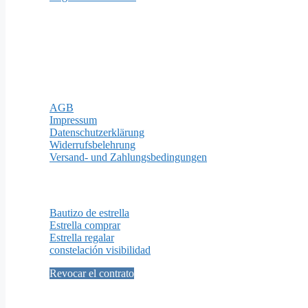
Formas de pago
Aviso legal
AGB
Impressum
Datenschutzerklärung
Widerrufsbelehrung
Versand- und Zahlungsbedingungen
Importantes Páginas
Bautizo de estrella
Estrella comprar
Estrella regalar
constelación visibilidad
Revocar el contrato
Social Media