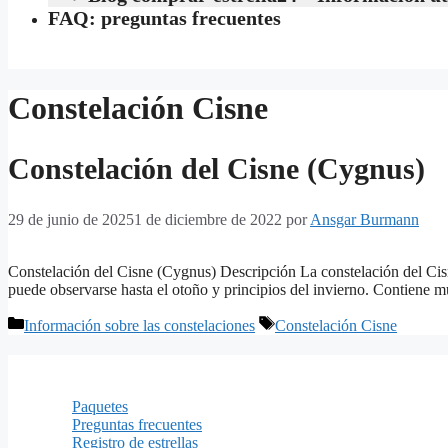
FAQ: preguntas frecuentes
Constelación Cisne
Constelación del Cisne (Cygnus)
29 de junio de 2025
1 de diciembre de 2022
por
Ansgar Burmann
Constelación del Cisne (Cygnus) Descripción La constelación del Cisne
puede observarse hasta el otoño y principios del invierno. Contiene mu
Categorías
Etiquetas
Información sobre las constelaciones
Constelación Cisne
Información
Paquetes
Preguntas frecuentes
Registro de estrellas