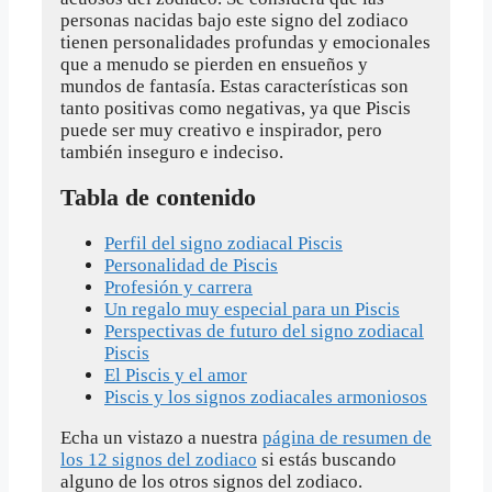
personas nacidas bajo este signo del zodiaco
tienen personalidades profundas y emocionales
que a menudo se pierden en ensueños y
mundos de fantasía. Estas características son
tanto positivas como negativas, ya que Piscis
puede ser muy creativo e inspirador, pero
también inseguro e indeciso.
Tabla de contenido
Perfil del signo zodiacal Piscis
Personalidad de Piscis
Profesión y carrera
Un regalo muy especial para un Piscis
Perspectivas de futuro del signo zodiacal
Piscis
El Piscis y el amor
Piscis y los signos zodiacales armoniosos
Echa un vistazo a nuestra
página de resumen de
los 12 signos del zodiaco
si estás buscando
alguno de los otros signos del zodiaco.