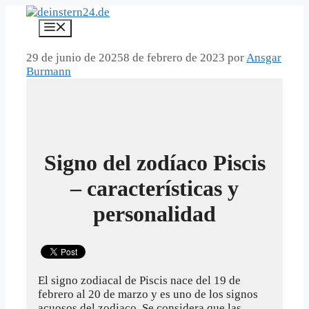
Saltar
al
Menú
contenido
29 de junio de 2025
8 de febrero de 2023
por
Ansgar
Burmann
Signo del zodíaco Piscis
– características y
personalidad
El signo zodiacal de Piscis nace del 19 de
febrero al 20 de marzo y es uno de los signos
acuosos del zodiaco. Se considera que las