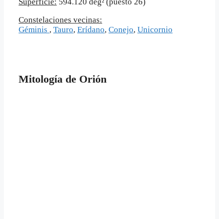
Superficie:
594.120 deg² (puesto 26)
Constelaciones vecinas:
Géminis
,
Tauro
,
Erídano
,
Conejo
,
Unicornio
Mitología de Orión