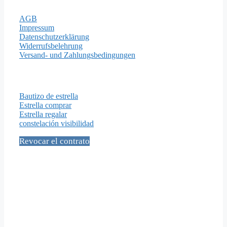
AGB
Impressum
Datenschutzerklärung
Widerrufsbelehrung
Versand- und Zahlungsbedingungen
Importantes Páginas
Bautizo de estrella
Estrella comprar
Estrella regalar
constelación visibilidad
Revocar el contrato
Social Media
Contacto