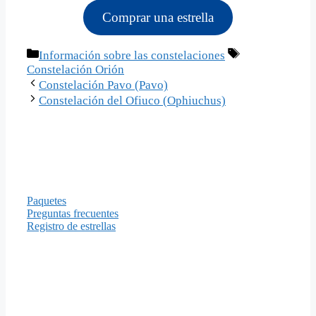
Comprar una estrella
Categorías
Etiquetas
Información sobre las constelaciones
Constelación Orión
Constelación Pavo (Pavo)
Constelación del Ofiuco (Ophiuchus)
Información
Paquetes
Preguntas frecuentes
Registro de estrellas
Formas de pago
Aviso legal