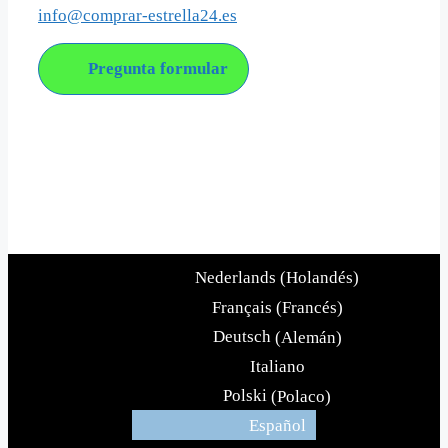
info@comprar-estrella24.es
Pregunta formular
Acerca de nosotros
Comprar-estrella24 es una empresa joven con el objetivo
de ofrecer el bautizo de estrellas con un enfoque moderno
y atractivo.
Nederlands
(
Holandés
)
Français
(
Francés
)
Deutsch
(
Alemán
)
Italiano
Polski
(
Polaco
)
Español